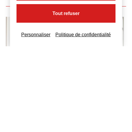
Tout refuser
Personnaliser
Politique de confidentialité
Actualités
,
Juridique
LE NOUVEAU STATUT D’ENTREPRENEUR
INDIVIDUEL
7 juin 2022
Le statut d’entrepreneur individuel est
modifié, en particulier avec l’affectation d’un