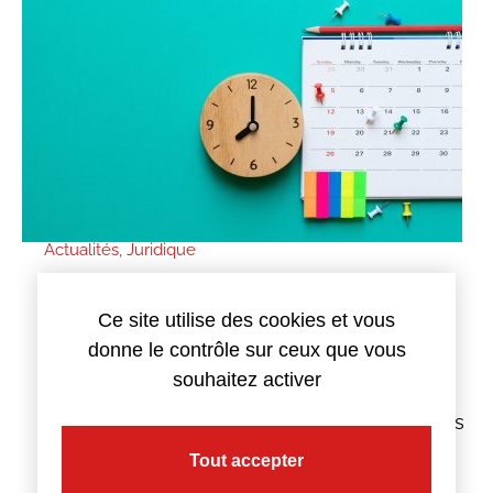
Actualités
,
Juridique
DE L’IMPORTANCE DU RESPECT DES
PROCÉDURES ET DES DÉLAIS
Ce site utilise des cookies et vous
donne le contrôle sur ceux que vous
7 juin 2022
souhaitez activer
Le respect des procédures et des délais
conditionne l’application des accords et leurs
conséquences
Tout accepter
Lire plus