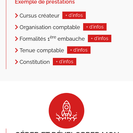
Exemple de prestations
Cursus créateur
+ d'infos
Organisation comptable
+ d'infos
ère
Formalités 1
embauche
+ d'infos
Tenue comptable
+ d'infos
Constitution
+ d'infos