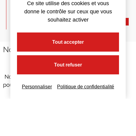
Ce site utilise des cookies et vous
Évaluation
donne le contrôle sur ceux que vous
souhaitez activer
Opération juridiques particuliers
+ d'infos
Tout accepter
Nous contacter
Tout refuser
Nous restons à votre disposition
pour toutes demandes complémentaires
Personnaliser
Politique de confidentialité
Nous contacter