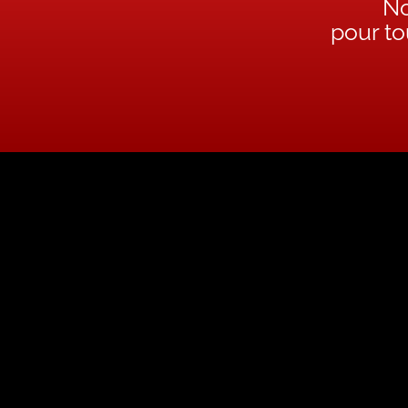
No
pour t