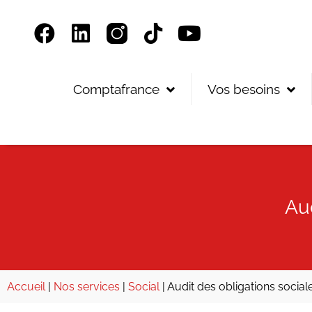
Panneau de gestion des cookies
Comptafrance
Vos besoins
Aud
Accueil
|
Nos services
|
Social
|
Audit des obligations social