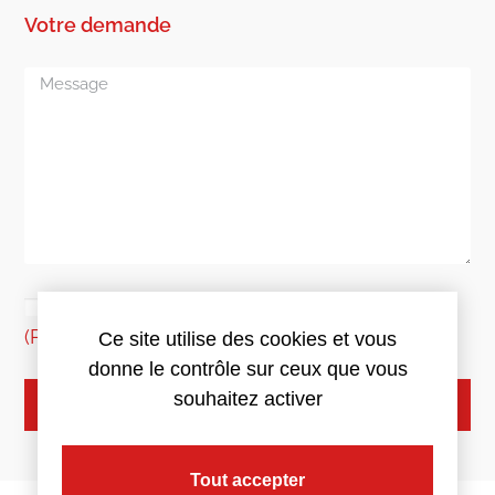
Votre demande
J'accepte l'utilisation de mes données
(Politique de collecte des données)
Ce site utilise des cookies et vous
donne le contrôle sur ceux que vous
souhaitez activer
ENVOYER
Tout accepter