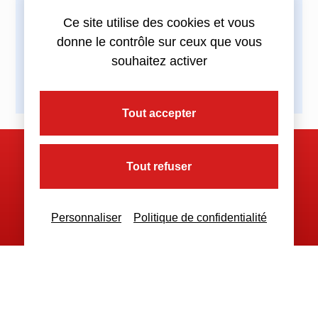
Partagez cette actualité :
Ce site utilise des cookies et vous
donne le contrôle sur ceux que vous
souhaitez activer
Tout accepter
Tout refuser
Nous contacter
Personnaliser
Politique de confidentialité
Nous restons à votre disposition
pour toutes demandes complémentaires
Nous contacter