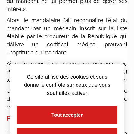
du mandant ne lui permet plus de gérer ses
intérêts.
Alors, le mandataire fait reconnaître l’état du
mandant par un médecin inscrit sur la liste
établie par le procureur de la République qui
délivre un certificat médical prouvant
l’inaptitude du mandant.
Ainsi le mandataire pourra se présenter au
Procureur de la République avec le certificat et
Ce site utilise des cookies et vous
le mandat afin de permettre sa mise en œuvre.
donne le contrôle sur ceux que vous
Une fois que le mandat a pris effet, seul le juge
souhaitez activer
des contentieux de la protection peut le
modifier ou l’annuler.
Tout accepter
Fin du mandat
Le mandat prend fin dans les situations