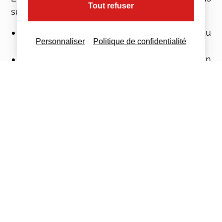
Tout refuser
suivantes :
Rétablissement de l’état de santé du
Personnaliser
Politique de confidentialité
mandant.
Placement du mandant en curatelle ou en
tutelle (sauf décision contraire du juge).
Décès du mandant.
Décès du mandataire, son placement en
curatelle ou tutelle.
Retrait des missions du mandataire
prononcé par le juge des contentieux de la
protection à la demande de tout intéressé.
Pour plus d’information, venez voir nos
services
juridique
!