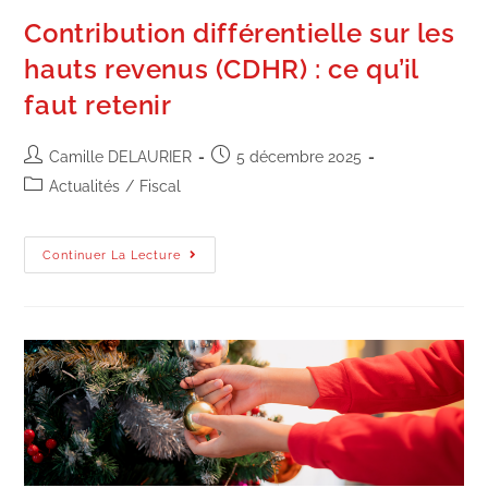
Contribution différentielle sur les
hauts revenus (CDHR) : ce qu’il
faut retenir
Camille DELAURIER
5 décembre 2025
Actualités
/
Fiscal
Continuer La Lecture