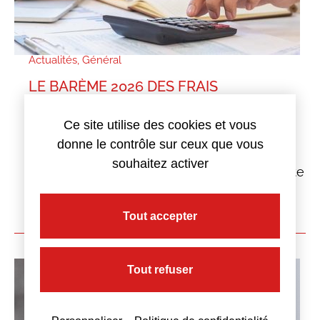
Actualités
,
Général
LE BARÈME 2026 DES FRAIS
PROFESSIONNELS
Ce site utilise des cookies et vous
6 février 2026
donne le contrôle sur ceux que vous
Découvrez dans cet article le barème 2026
souhaitez activer
des frais professionnels à prendre en compte
cette année pour votre entreprise.
Tout accepter
Lire plus
Tout refuser