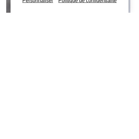
Personnaliser
Politique de confidentialité
Actualités
,
Général
QUELLE TVA SUR LES CHAUDIÈRES À
COMBUSTIBLES FOSSILES ?
5 décembre 2025
Depuis le 1er mars 2025, l’application de la
TVA sur les chaudières à combustibles
fossiles évolue profondément.
Lire plus