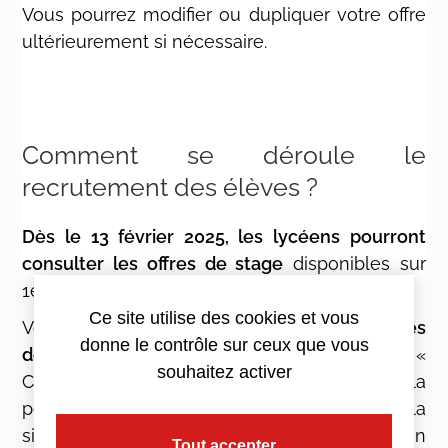
Vous pourrez modifier ou dupliquer votre offre
ultérieurement si nécessaire.
Comment se déroule le
recrutement des élèves ?
Dès le 13 février 2025, les lycéens pourront
consulter les offres de stage
disponibles sur
1élève1stage et y postuler.
Ce site utilise des cookies et vous
Vous pourrez ensuite
gérer les candidatures
donne le contrôle sur ceux que vous
depuis votre tableau de bord
, sous l’onglet «
souhaitez activer
Candidatures ». Une fois l’élève sélectionné, la
période de stage sera officialisée par la
signature d’une convention de stage avec son
Tout accepter