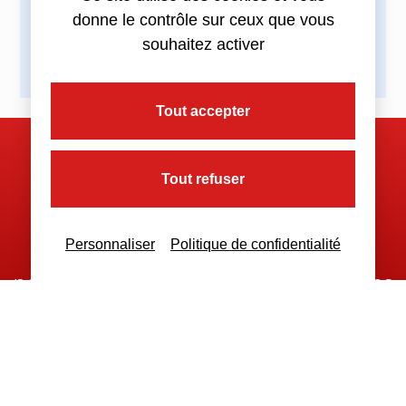
donne le contrôle sur ceux que vous
souhaitez activer
Tout accepter
Nous contacter
Tout refuser
Personnaliser
Politique de confidentialité
Nous restons à votre disposition
pour toutes demandes complémentaires
Nous contacter