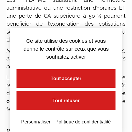
administrative ou une restriction d’horaires ET
une perte de CA supérieure à 50 % pourront
bénéficier de l’exonération des cotisations
sociales pendant la période de fermeture ou
de restriction.
Ce site utilise des cookies et vous
donne le contrôle sur ceux que vous
Note : en attendant les mesures réglementaires,
souhaitez activer
elles pourront demander le report de leurs
cotisations de la période concernée.
Les TPE-PME ne faisant pas l’objet d’une
Tout accepter
restriction d’ouverture, mais qui ont perdu 50 %
de CA, pourront solliciter une
remise des
cotisations dues
pendant la période de
Tout refuser
fermeture.
Personnaliser
Politique de confidentialité
Précision : les textes officiels restent à venir