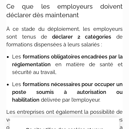
Ce que les employeurs doivent
déclarer dès maintenant
À ce stade du déploiement, les employeurs
sont tenus de
déclarer 2 catégories
de
formations dispensées à leurs salariés :
Les
formations obligatoires encadrées par la
réglementation
en matière de santé et
sécurité au travail,
Les
formations nécessaires pour occuper un
poste soumis à autorisation ou
habilitation
délivrée par l’employeur.
Les entreprises ont également la possibilité de
vérifier les formations déjà déclarées par les
organismes de formation, afin de s’assurer de la