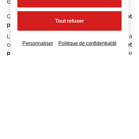
être conservés ?
Cette évolution concerne les
documents et
Tout refuser
pièces conservés à des fins de contrôle fiscal
.
Les entreprises doivent notamment veiller à
Personnaliser
Politique de confidentialité
conserver l’ensemble des
livres, registres et
pièces justificatives
susceptibles d’être
demandés par l’administration fiscale dans le
cadre d’un contrôle.
Le respect de cette obligation permet de
répondre aux demandes de l’administration
tout au long de la période légale de contrôle.
Bon à savoir : Les entreprises doivent être en
mesure de
présenter rapidement leurs
documents
à l’administration en cas de contrôle.
Une organisation efficace des archives, qu’elles