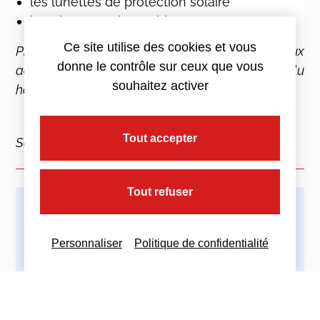
les lunettes de protection solaire
les éléments d’ameublement
Ce site utilise des cookies et vous
Précision : cette obligation ne s’applique pas aux
donne le contrôle sur ceux que vous
achats effectués dans le cadre d’un contrat conclu
souhaitez activer
hors établissement ou à distance.
Tout accepter
Source :
Décret n° 2021-609 du 18 mai 2021
Tout refuser
Imprimez cette actualité
Personnaliser
Politique de confidentialité
Partagez cette actualité :