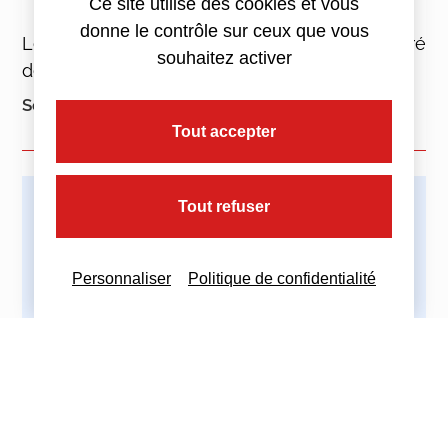
résidence et leur lieu de travail.
Ce site utilise des cookies et vous
donne le contrôle sur ceux que vous
Le montant des prises en charge est exonéré
souhaitez activer
de cotisations sociales.
Sources :
Code du travail
Tout accepter
Tout refuser
Imprimez cette actualité
Personnaliser
Politique de confidentialité
Partagez cette actualité :