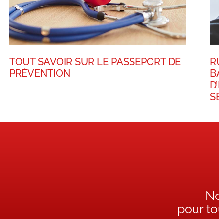
TOUT SAVOIR SUR LE PASSEPORT DE
R
PRÉVENTION
B
D
S
No
pour t