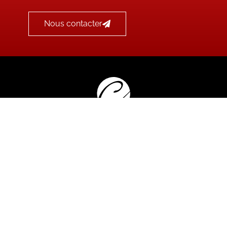
Nous contacter
és |
Mentions légales
|
Cookies
|
Webdesign • Dévelo