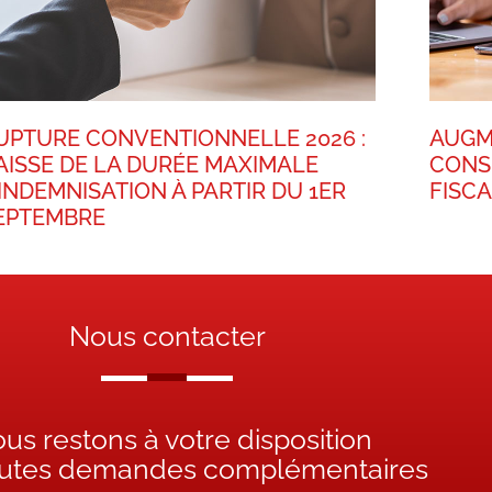
UPTURE CONVENTIONNELLE 2026 :
AUGM
AISSE DE LA DURÉE MAXIMALE
CONS
’INDEMNISATION À PARTIR DU 1ER
FISC
EPTEMBRE
Nous contacter
us restons à votre disposition
outes demandes complémentaires