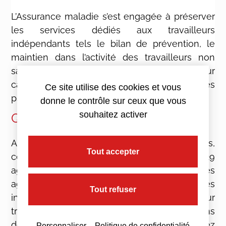
L’Assurance maladie s’est engagée à préserver
les services dédiés aux travailleurs
indépendants tels le bilan de prévention, le
maintien dans l’activité des travailleurs non
salariés ayant perdu une partie de leur
capacité de travail et la prévention des risques
Ce site utilise des cookies et vous
psychosociaux.
donne le contrôle sur ceux que vous
souhaitez activer
Qui sont vos interlocuteurs ?
Afin que vous puissiez, dans un premier temps,
Tout accepter
conserver vos contacts habituels, les 29
agences régionales du RSI deviennent les
agences de Sécurité sociale pour les
Tout refuser
indépendants. Elles restent compétentes pour
traiter de vos questions liées aux prestations
de retraite et d’invalidité-décès. Vous pouvez
Personnaliser
Politique de confidentialité