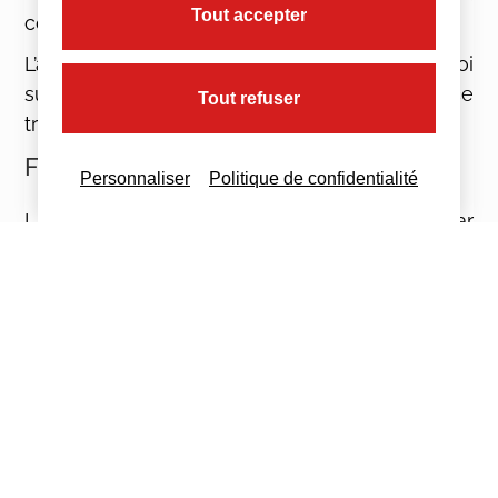
Tout accepter
contrat en cours d’année.
L’aide semestrielle est versée par Pôle emploi
sur la base d’une attestation de présence
Tout refuser
transmise par l’employeur.
Formalisme
Personnaliser
Politique de confidentialité
La demande d’aide doit être déposée par
l’employeur auprès de Pôle emploi dans les 2
mois suivant la date de signature du contrat de
travail via un téléservice et selon des
modalités qui seront fixées par arrêté.
Imprimez cette actualité