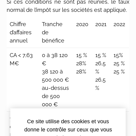
Si ces conditions ne sont pas réunies, le taux
normal de l’impôt sur les sociétés est appliqué.
Chiffre
Tranche
2020
2021
2022
d’affaires
de
annuel
bénéfice
CA < 7,63
0 à 38 120
15 %
15 %
15%
M€
€
28%
26,5
25 %
38 120 à
28%
%
25 %
500 000 €
26,5
au-dessus
%
de 500
000 €
7,63 M€ <
0 à 500
28%
26,5
25 %
Ce site utilise des cookies et vous
CA < 250
000 500
28%
%
25 %
donne le contrôle sur ceux que vous
M€
000 €
26,5