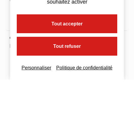
souhaitez activer
au-dessus
%
de 500
000 €
Tout accepter
CA > 250
0 à 500
28%
27,5
25 %
M€
000 500
28%
%
25 %
Tout refuser
000 €
27,5
au-dessus
%
Personnaliser
Politique de confidentialité
de 500
000 €
A noter : l’impôt sur les sociétés au taux normal
est calculé en appliquant ce taux au bénéfice
imposable arrondi à l’euro le plus proche sans