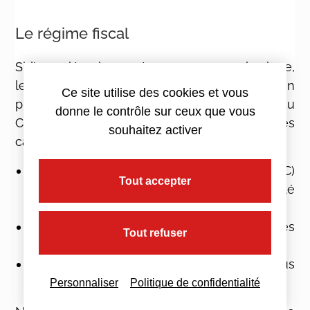
Le régime fiscal
Si l’associé unique est une personne physique,
les bénéfices de l’EURL sont soumis, en
Ce site utilise des cookies et vous
principe, à l’impôt sur le revenu (article 8 du
donne le contrôle sur ceux que vous
CGI). Ils doivent être déclarés dans les
souhaitez activer
catégories suivantes :
Bénéfices industriels et commerciaux (BIC)
Tout accepter
pour les revenus provenant d’une activité
commerciale ou artisanale ;
Bénéfices non commerciaux (BNC) pour les
Tout refuser
revenus provenant d’une activité libérale ;
Bénéfices agricoles (BA) pour les revenus
provenant des biens ruraux.
Personnaliser
Politique de confidentialité