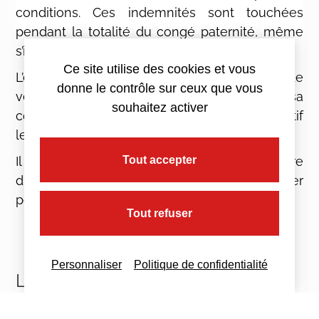
conditions. Ces indemnités sont touchées
pendant la totalité du congé paternité, même
s’il est fractionné ou reporté.
Ce site utilise des cookies et vous
L’employeur, quant à lui, n’est pas tenu de
donne le contrôle sur ceux que vous
verser un complément de salaire, sauf si sa
souhaitez activer
convention collective ou son accord collectif
le prévoit.
Tout accepter
Il est également possible pour le bénéficiaire
du congé de paternité de démissionner
pendant cette période.
Tout refuser
Personnaliser
Politique de confidentialité
Les cas particuliers
En cas d’hospitalisation de l’enfant