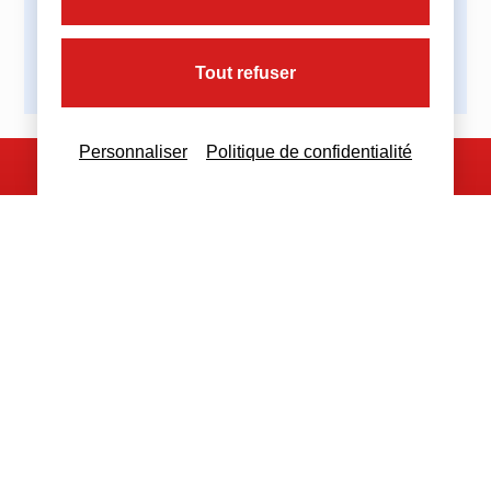
Tout refuser
Personnaliser
Politique de confidentialité
Nous contacter
Nous restons à votre disposition
pour toutes demandes complémentaires
Nous contacter