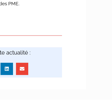
 des PME.
e actualité :