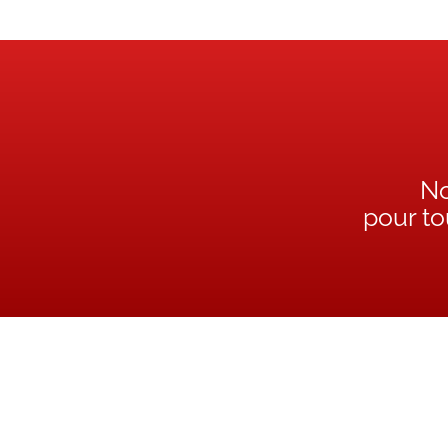
No
pour t