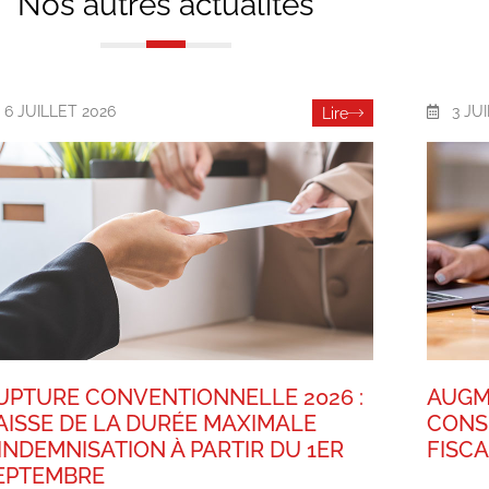
Nos autres actualités
6 JUILLET 2026
3 JU
Lire
UPTURE CONVENTIONNELLE 2026 :
AUGM
AISSE DE LA DURÉE MAXIMALE
CONS
’INDEMNISATION À PARTIR DU 1ER
FISC
EPTEMBRE