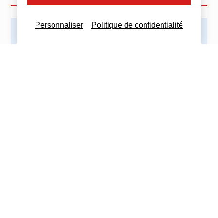
Personnaliser
Politique de confidentialité
Imprimez cette actualité
Partagez cette actualité :
Nous contacter