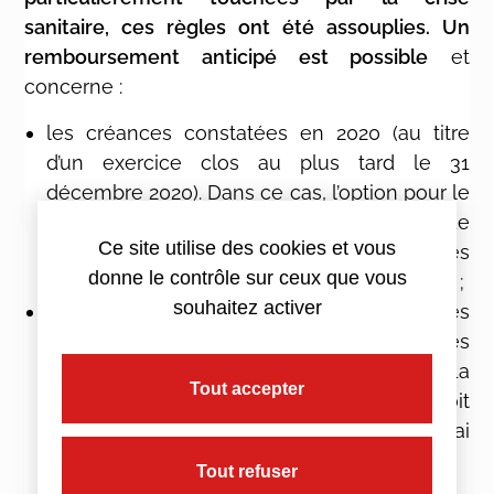
sanitaire, ces règles ont été assouplies. Un
remboursement anticipé est possible
et
concerne :
les créances constatées en 2020 (au titre
d’un exercice clos au plus tard le 31
décembre 2020). Dans ce cas, l’option pour le
report en arrière des déficits et la demande
Ce site utilise des cookies et vous
de remboursement peuvent être réalisées
donne le contrôle sur ceux que vous
dès le lendemain de la clôture de l’exercice ;
souhaitez activer
les créances antérieures non utilisées
(option déjà exercée à la clôture des
exercices 2015, 2016, 2017, 2018 et 2019). La
Tout accepter
demande de remboursement anticipée doit
alors être effectuée au plus tard le 19 mai
2021.
Tout refuser