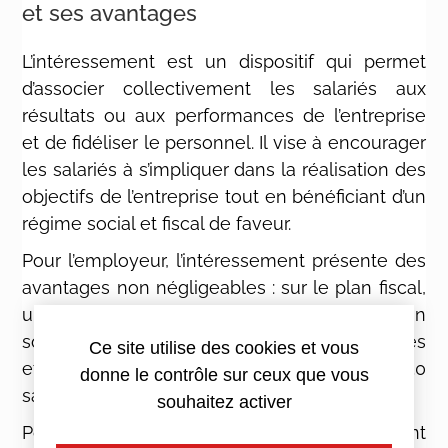
et ses avantages
L’intéressement est un dispositif qui permet
d’associer collectivement les salariés aux
résultats ou aux performances de l’entreprise
et de fidéliser le personnel. Il vise à encourager
les salariés à s’impliquer dans la réalisation des
objectifs de l’entreprise tout en bénéficiant d’un
régime social et fiscal de faveur.
Pour l’employeur, l’intéressement présente des
avantages non négligeables : sur le plan fiscal,
une déductibilité du résultat fiscal, sur le plan
social, une exonération de cotisations sociales
Ce site utilise des cookies et vous
et, pour les entreprises de moins de 250
donne le contrôle sur ceux que vous
salariés, un exonération de forfait social (20%).
souhaitez activer
Pour les salariés, le dispositif est également