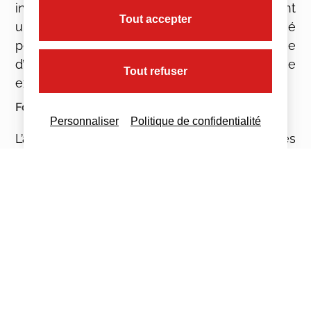
intéressant car les sommes distribuées sont
Tout accepter
uniquement assujetties à CSG-CRDS. Le salarié
peut choisir de les placer sur un plan d’épargne
d’entreprise, s’il en existe, pour bénéficier d’une
Tout refuser
exonération d’impôt sur le revenu.
Formalisme
Personnaliser
Politique de confidentialité
L’accord peut être négocié de différentes
manières (par convention ou accord collectif,
ratification à la majorité des 2/3 du personnel
d’un projet d’accord proposé par le chef
d’entreprise, etc.). Il doit être conclu avant le 1er
jour de la 2ème moitié de la période de calcul
suivant la date de sa prise d’effet (par exemple
au plus tard le 30 juin pour un exercice
comptable en année civile). Une fois conclu,
l’accord doit faire l’objet d’un dépôt auprès de la