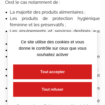
C’est le cas notamment de :
La majorité des produits alimentaires ;
Les produits de protection hygiénique
féminine et les préservatifs ;
Les équipements et services destinés aux
personnes handicapées ;
Ce site utilise des cookies et vous
Les livres, quel que soit leur support ;
donne le contrôle sur ceux que vous
Les abonnements au gaz et à l’électricité ;
souhaitez activer
La fourniture de chaleur provenant de
sources d’énergie renouvelables.
Les repas servis dans les cantines scolaires ;
Tout accepter
La billetterie pour les spectacles vivants et
les cinémas ;
Certaines importations et livraisons d’œuvres
Tout refuser
d’art ;
Les travaux visant à améliorer l’efficacité