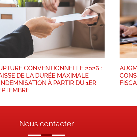
UPTURE CONVENTIONNELLE 2026 :
AUGM
AISSE DE LA DURÉE MAXIMALE
CONS
’INDEMNISATION À PARTIR DU 1ER
FISC
EPTEMBRE
Nous contacter