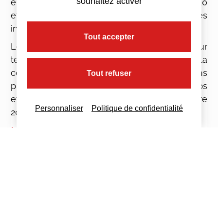
souhaitez activer
engagent des dépenses de recherche entre 10
et 100M€ doivent toutefois fournir certaines
informations à l’administration.
Tout accepter
Le crédit d’impôt collection (dans le secteur
textile) et les avantages fiscaux liés à la
conception de prototypes ou d’installations
Tout refuser
pilotes, sont désormais limités dans le temps
et ne s’appliqueront plus après le 31 décembre
Personnaliser
Politique de confidentialité
2022.
Les CDD courts
Pour les CDD d’usage et les CDD très courts
(une journée à une semaine), s’ajoute aux
cotisations sociales habituelles une taxe
nouvelle de dix euros par contrat.
Cette disposition a pour but de limiter les