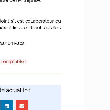
le de l’entreprise.
oint s’il est collaborateur ou
 et fiscaux. Il faut toutefois
par un Pacs.
t-comptable !
e actualité :