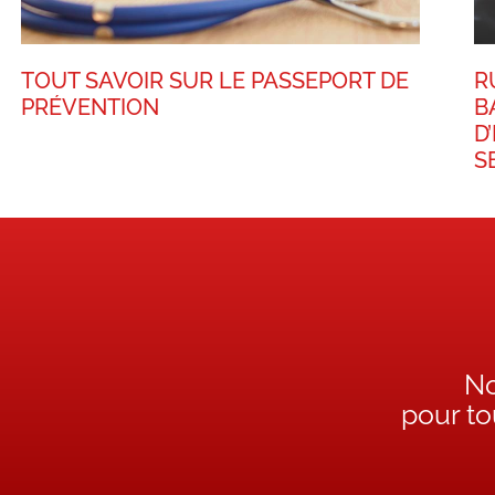
TOUT SAVOIR SUR LE PASSEPORT DE
R
PRÉVENTION
B
D
S
No
pour t