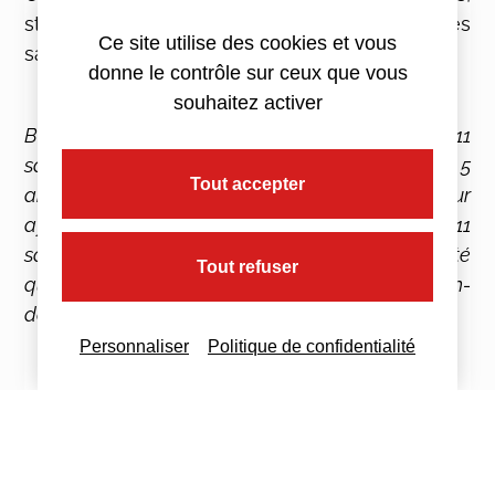
stagiaires, ou encore des CDD remplaçant des
Ce site utilise des cookies et vous
salariés absents par exemple.
donne le contrôle sur ceux que vous
souhaitez activer
Bon à savoir : Le dépassement du seuil des 11
salariés n’est pris en compte qu’à partir de 5
Tout accepter
années consécutives. Par exemple, un employeur
ayant constaté début 2023 qu’il a dépassé les 11
salariés, ne sera redevable du versement mobilité
Tout refuser
qu’en 2028, à condition qu’il ne repasse pas en-
dessous de ce seuil.
Personnaliser
Politique de confidentialité
Déclarer le versement mobilité
Le versement mobilité doit être déclaré avec
la
déclaration sociale nominative
(DSN) tous