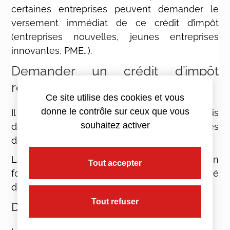
certaines entreprises peuvent demander le
versement immédiat de ce crédit d’impôt
(entreprises nouvelles, jeunes entreprises
innovantes, PME…).
Demander un crédit d’impôt
recherche
Ce site utilise des cookies et vous
donne le contrôle sur ceux que vous
Il est recommandé de demander d’abord l’avis
souhaitez activer
de l’administration fiscale sur l’éligibilité des
dépenses par le biais d’un rescrit.
La demande de crédit d’impôt se fait sur un
Tout accepter
formulaire 11081*19 à envoyer avec le relevé
de solde d’IS ou la déclaration annuelle d’IR.
Tout refuser
Dossier justificatif en cas de contrôle