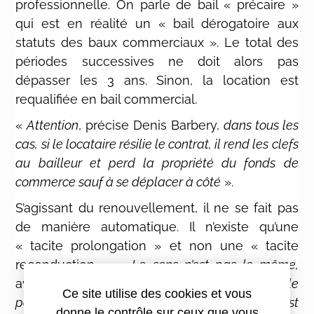
professionnelle. On parle de bail « précaire »
qui est en réalité un « bail dérogatoire aux
statuts des baux commerciaux ». Le total des
périodes successives ne doit alors pas
dépasser les 3 ans. Sinon, la location est
requalifiée en bail commercial.
«
Attention
, précise Denis Barbery,
dans tous les
cas, si le locataire résilie le contrat, il rend les clefs
au bailleur et perd la propriété du fonds de
commerce sauf à se déplacer à côté
».
S’agissant du renouvellement, il ne se fait pas
de manière automatique. Il n’existe qu’une
« tacite prolongation » et non une « tacite
reconduction ». «
Le sens n’est pas le même,
avertit Denis Barbery.
La prolongation ne parle
Ce site utilise des cookies et vous
pas de contrat. Seul le maintien dans les lieux est
donne le contrôle sur ceux que vous