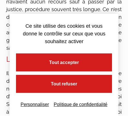
n’avaient aucun recours sauf à passer par la
justice, procédure souvent très longue. Ce n’est
désormais plus le cas, puisqu’un associé ou un
commissaire aux comptes peut convoquer une
Ce site utilise des cookies et vous
assemblée extraordinaire pour remplacer le
donne le contrôle sur ceux que vous
gérant mis sous tutelle. Cela pourra sans doute
souhaitez activer
sauver certaines structures.
Les sociétés mères et filiales
Tout accepter
Il n’est pas rare qu’une société mère garantisse
des emprunts de sa filiale. Or il n’est pas rare
Tout refuser
non plus que ces opérations soient sensibles
d’un point de vue juridique et fiscal. La loi
SOILIHI apporte le cadre juridique qui manquait
Personnaliser
Politique de confidentialité
à ce point, en particulier des conditions d’octroi
des garanties.