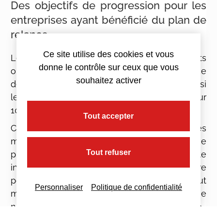
Des objectifs de progression pour les
entreprises ayant bénéficié du plan de
relance
Ce site utilise des cookies et vous
Les entreprises ayant bénéficié des crédits
donne le contrôle sur ceux que vous
ouverts dans le cadre du plan de relance
souhaitez activer
devront fixer des objectifs de progression si
leur note globale est inférieure à 75 point sur
100.
Tout accepter
Ces objectifs de progression ainsi que les
mesures de correction et de rattrapage
Tout refuser
prévues devront être publiés sur le site
internet de l’entreprise ou, à défaut de site, être
porté à la connaissance des salariés par tout
Personnaliser
Politique de confidentialité
moyen jusqu’à ce que celle-ci obtienne une
note globale au moins égal à 75 points sur 100.