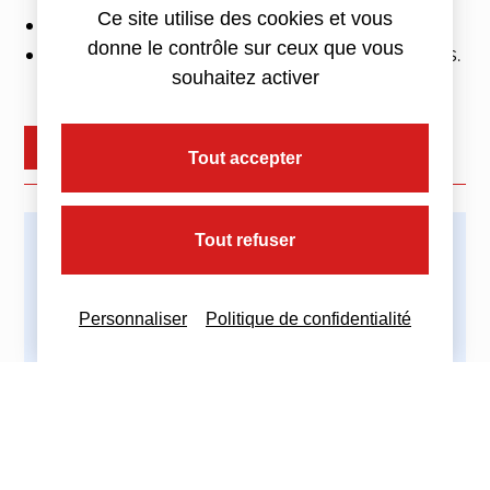
Ce site utilise des cookies et vous
réaliser un test de dépistage ;
donne le contrôle sur ceux que vous
éviter le contact avec les personnes fragiles.
souhaitez activer
+ d'infos : nous contacter
Tout accepter
Tout refuser
Imprimez cette actualité
Personnaliser
Politique de confidentialité
Partagez cette actualité :