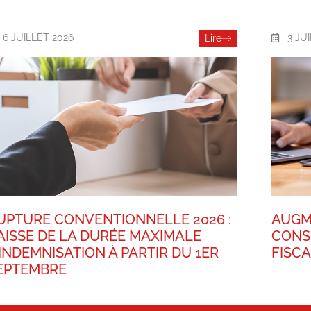
6 JUILLET 2026
3 JU
Lire
UPTURE CONVENTIONNELLE 2026 :
AUGM
AISSE DE LA DURÉE MAXIMALE
CONS
’INDEMNISATION À PARTIR DU 1ER
FISC
EPTEMBRE