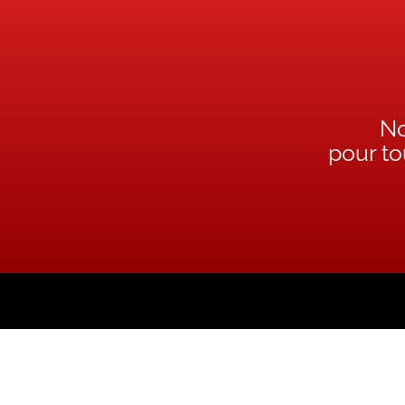
No
pour t