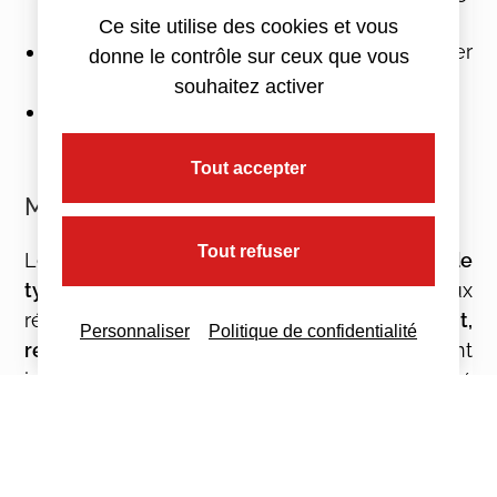
;
Ce site utilise des cookies et vous
Centre-Val de Loire (à partir du 1er janvier
donne le contrôle sur ceux que vous
2026) ;
souhaitez activer
Bretagne (à compter du 1er janvier 2026).
Tout accepter
Modalités de déclaration
Tout refuser
Le
VMRR
est déclaré en
DSN
avec le
code
type de personnel 820
, ou 822 en cas de taux
réduit. Les règles de
recouvrement,
Personnaliser
Politique de confidentialité
remboursement et exonérations
sont
identiques à celles du versement mobilité
classique.