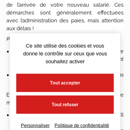
de l’arrivée de votre nouveau salarié. Ces
démarches sont généralement effectuées
avec l’administration des paies, mais attention
aux délais !
Par exemple :
Ce site utilise des cookies et vous
la déclaration préalable à l’embauche doit être
donne le contrôle sur ceux que vous
effectuée dans un délai de 8 jours avant
souhaitez activer
l’embauche
Le bénéfice de certaines aides ou exonérations
doit être demandé avant l’embauche
Tout accepter
Enfin, le salarié doit bénéficier d’une visite
médicale :
Tout refuser
Dans les 3 mois de la prise de poste lorsqu’il
n’y a pas de risque particulier
Personnaliser
Politique de confidentialité