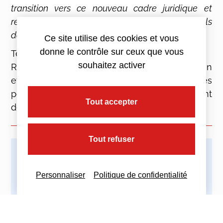
transition vers ce nouveau cadre juridique et
renforce l’accompagnement des professionnels
dans leurs démarches.
Ce site utilise des cookies et vous
donne le contrôle sur ceux que vous
Textes de référence :
souhaitez activer
Règlement (UE) 2016/679 Parlement européen
et Conseil – 27 avril 2016 – protection des
personnes physiques à l’égard du traitement
Tout accepter
des données à caractère personnel
Tout refuser
Imprimez cette actualité
Personnaliser
Politique de confidentialité