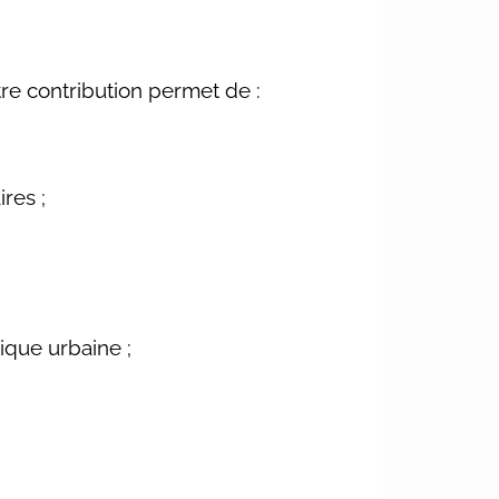
tre contribution permet de :
res ;
tique urbaine ;