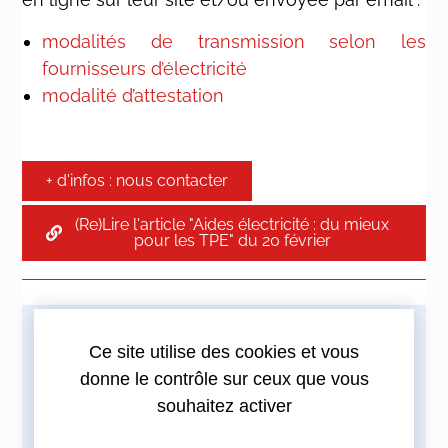
modalités de transmission selon les
fournisseurs d’électricité
modalité d’attestation
+ d'infos : nous contacter
(Re)Lire l'article "Aides électricité : du mieux
pour les TPE" du 20 février
Ce site utilise des cookies et vous
Imprimez cette actualité
donne le contrôle sur ceux que vous
souhaitez activer