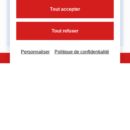
Partagez cette actualité :
Tout accepter
Tout refuser
Personnaliser
Politique de confidentialité
Nous contacter
Nous restons à votre disposition
pour toutes demandes complémentaires
Nous contacter