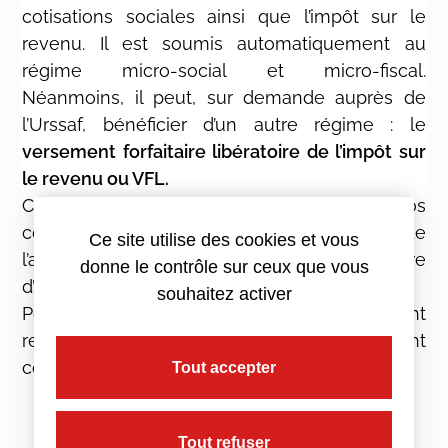
cotisations sociales ainsi que l’impôt sur le
revenu. Il est soumis automatiquement au
régime micro-social et micro-fiscal.
Néanmoins, il peut, sur demande auprès de
l’Urssaf, bénéficier d’un autre régime : le
versement forfaitaire libératoire de l’impôt sur
le revenu ou VFL.
Ce dernier
vous permet de payer vos
cotisations sociales et impôts tout au long de
Ce site utilise des cookies et vous
l’année selon l’évolution de votre chiffre
donne le contrôle sur ceux que vous
d’affaires.
souhaitez activer
Pour en bénéficier, vous devez cependant
respecter certaines conditions, notamment
concernant votre revenu fiscal de référence.
Tout accepter
Tout refuser