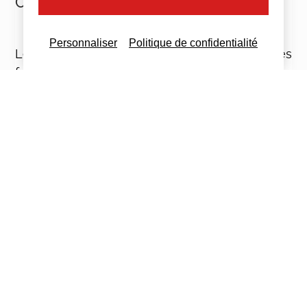
Corse
Personnaliser
Politique de confidentialité
Les chaudières utilisant des combustibles
fossiles relèvent :
du taux normal de 20 % ;
ou
du taux intermédiaire de 10 %
lorsque leur
installation présente le caractère de
travaux
immobiliers
au sens du CGI.
Quelles règles pour l’entretien et
la réparation des chaudières ?
La hausse de TVA concerne uniquement la
fourniture et l’installation.