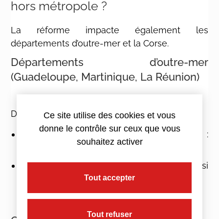
hors métropole ?
La réforme impacte également les
départements d’outre-mer et la Corse.
Départements d’outre-mer
(Guadeloupe, Martinique, La Réunion)
Dès le 1er mars 2025 :
Ce site utilise des cookies et vous
donne le contrôle sur ceux que vous
fourniture + pose d’une chaudière fossile :
souhaitez activer
TVA à 8,5 %
(au lieu de 2,1 %) ;
équipements renouvelables :
TVA à 2,1 %
si
les critères de performance sont respectés.
Tout accepter
Tout refuser