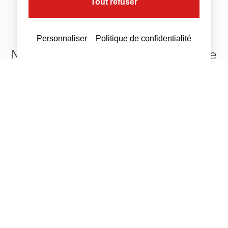
Tout refuser
Personnaliser
Politique de confidentialité
MCF : l’outil pour faciliter l’échange
de pièces avec votre comptable
Chez Comptafrance, nous avons décidé de
vous accompagner dès maintenant vers la
dématérialisation de vos pièces comptables.
C’est pourquoi nous mettons à disposition de
nos clients le
portail web Mon Comptafrance
ou MCF.
Le principal avantage ? Il permet de
faciliter
l’échange de vos factures, tickets et autres
documents avec votre comptable,
en
seulement quelques clics ou directement via