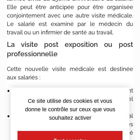
Elle peut être anticipée pour être organisée
conjointement avec une autre visite médicale.
Le salarié est examiné par le médecin du
travail ou un infirmier de santé au travail.
La visite post exposition ou post
professionnelle
Cette nouvelle visite médicale est destinée
aux salariés :
qui ont occupé un poste à risque et qui ont
donc bénéficié d’un suivi médical individuel
Ce site utilise des cookies et vous
renforcé,
donne le contrôle sur ceux que vous
qui ont bénéficié d’un suivi médical
souhaitez activer
spécifique lié à l’exposition à des risques
particuliers avant le suivi individuel renforcé