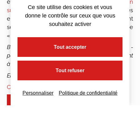
être obligatoire, la démarche d’ «
Information
Ce site utilise des cookies et vous
sur le Made in France (IMF)
» aide les
donne le contrôle sur ceux que vous
entreprises à savoir si leurs produits peuvent
souhaitez activer
se voir apposer un marquage d’origine de type
«
made in France
».
Bon à savoir : il existe d’autres mentions d’origine -
Tout accepter
par exemple IGP, AOC, AOP- chacune répondant
à un cahier des charges spécifique.
Tout refuser
En savoir plus :
economie.gouv.fr
,
douane.gouv.fr
Contact
Personnaliser
Politique de confidentialité
+ d'infos : nous contacter
Imprimez cette actualité