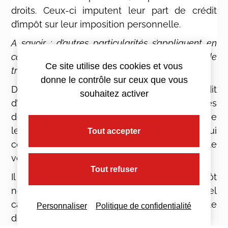
droits. Ceux-ci imputent leur part de crédit
d’impôt sur leur imposition personnelle.
A savoir : d’autres particularités s’appliquent en
cas d’intégration fiscale, de restructuration ou de
Ce site utilise des cookies et vous
transfert d’activité.
donne le contrôle sur ceux que vous
Dans l’hypothèse où la demande de crédit
souhaitez activer
d’impôt n’aurait pas été formulée dans les
délais, il reste possible de la produire tant que
le délai de réclamation n’est pas passé (qui
Tout accepter
ème
correspond à la fin de la 2
année suivant le
versement de l’impôt).
Tout refuser
Il faut toutefois s’assurer que le crédit d’impôt
ne fait pas l’objet d’une option à exercer, auquel
cas il ne peut plus être réclamé une fois le
Personnaliser
Politique de confidentialité
délai d’exercice de l’option dépassé.