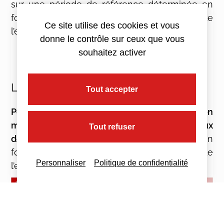
sur une période de référence déterminée en
fonction de l’exercice comptable de
Ce site utilise des cookies et vous
l’entreprise.
donne le contrôle sur ceux que vous
souhaitez activer
Le taux de la CVAE
Tout accepter
Pour déterminer le montant de la CVAE,
on
multiplie la valeur ajoutée taxable par le taux
Tout refuser
de la CVAE.
Ce dernier est déterminé en
fonction du chiffre d’affaires hors taxe de
Personnaliser
Politique de confidentialité
l’entreprise et varie entre 0 et 0,28% :