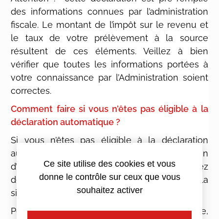
des informations connues par l’administration
fiscale. Le montant de l’impôt sur le revenu et
le taux de votre prélèvement à la source
résultent de ces éléments. Veillez à bien
vérifier que toutes les informations portées à
votre connaissance par l’Administration soient
correctes.
Comment faire si vous n’êtes pas éligible à la
déclaration automatique ?
Si vous n’êtes pas éligible à la déclaration
automatique ou si vous êtes dans l’obligation
Ce site utilise des cookies et vous
d’y apporter des modifications, vous devrez
donne le contrôle sur ceux que vous
déposer votre déclaration en ligne en la
souhaitez activer
signant électroniquement.
Pour effectuer votre déclaration en ligne,