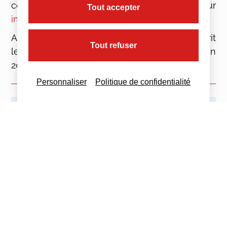
connectez-vous à votre espace particulier sur
Tout accepter
impots.gouv.fr
muni de votre
numéro fiscal.
A noter : seuls les contribuables ayant souscrit
Tout refuser
leur déclaration des revenus 2018 sur papier en
2019, recevront une déclaration papier.
Personnaliser
Politique de confidentialité
Imprimez cette actualité
Partagez cette actualité :