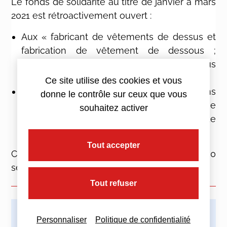
Le fonds de solidarité au titre de janvier à mars
2021 est rétroactivement ouvert :
Aux « fabricant de vêtements de dessus et
fabrication de vêtement de dessous ;
fabrication d’article à mailles », sous
conditions
Ce site utilise des cookies et vous
Aux établissements de coiffure et de soins
donne le contrôle sur ceux que vous
de beauté domiciliés dans une commune
souhaitez activer
mentionnée à l’annexe 3 (stations de
montagne)
Tout accepter
Ces nouveaux bénéficiaires ont jusqu’au 30
septembre pour faire leurs demandes.
Tout refuser
Personnaliser
Politique de confidentialité
Imprimez cette actualité